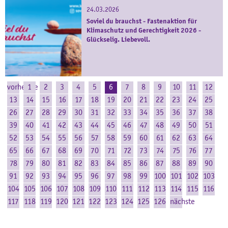
24.03.2026
Soviel du brauchst - Fastenaktion für
Klimaschutz und Gerechtigkeit 2026 -
Glückselig. Liebevoll.
vorherige
1
2
3
4
5
6
7
8
9
10
11
12
13
14
15
16
17
18
19
20
21
22
23
24
25
26
27
28
29
30
31
32
33
34
35
36
37
38
39
40
41
42
43
44
45
46
47
48
49
50
51
52
53
54
55
56
57
58
59
60
61
62
63
64
65
66
67
68
69
70
71
72
73
74
75
76
77
78
79
80
81
82
83
84
85
86
87
88
89
90
91
92
93
94
95
96
97
98
99
100
101
102
103
104
105
106
107
108
109
110
111
112
113
114
115
116
117
118
119
120
121
122
123
124
125
126
nächste