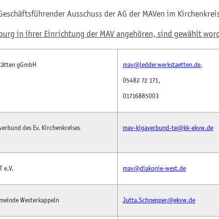
Geschäftsführender Ausschuss der AG der MAVen im Kirchenkreis 
burg in ihrer Einrichtung der MAV angehören, sind gewählt wor
tätten gGmbH
mav@ledderwerkstaetten.de
,
05482 72 171,
01716885003
erbund des Ev. Kirchenkreises
mav-kigaverbund-te@kk-ekvw.de
 e.V.
mav@diakonie-west.de
emeinde Westerkappeln
Jutta.Schnepper@ekvw.de