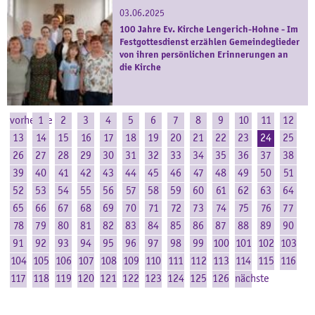
03.06.2025
100 Jahre Ev. Kirche Lengerich-Hohne - Im
Festgottesdienst erzählen Gemeindeglieder
von ihren persönlichen Erinnerungen an
die Kirche
vorherige
1
2
3
4
5
6
7
8
9
10
11
12
13
14
15
16
17
18
19
20
21
22
23
24
25
26
27
28
29
30
31
32
33
34
35
36
37
38
39
40
41
42
43
44
45
46
47
48
49
50
51
52
53
54
55
56
57
58
59
60
61
62
63
64
65
66
67
68
69
70
71
72
73
74
75
76
77
78
79
80
81
82
83
84
85
86
87
88
89
90
91
92
93
94
95
96
97
98
99
100
101
102
103
104
105
106
107
108
109
110
111
112
113
114
115
116
117
118
119
120
121
122
123
124
125
126
nächste