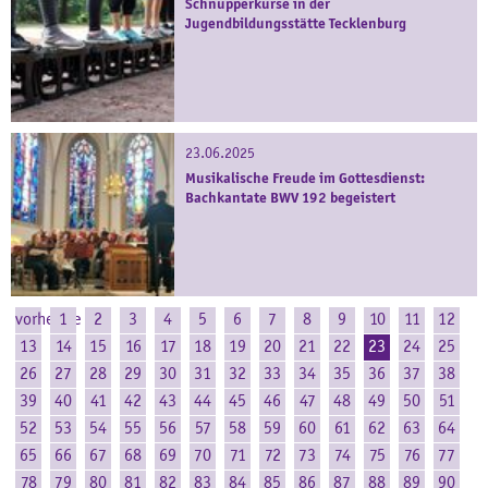
Schnupperkurse in der
Jugendbildungsstätte Tecklenburg
23.06.2025
Musikalische Freude im Gottesdienst:
Bachkantate BWV 192 begeistert
vorherige
1
2
3
4
5
6
7
8
9
10
11
12
13
14
15
16
17
18
19
20
21
22
23
24
25
26
27
28
29
30
31
32
33
34
35
36
37
38
39
40
41
42
43
44
45
46
47
48
49
50
51
52
53
54
55
56
57
58
59
60
61
62
63
64
65
66
67
68
69
70
71
72
73
74
75
76
77
78
79
80
81
82
83
84
85
86
87
88
89
90