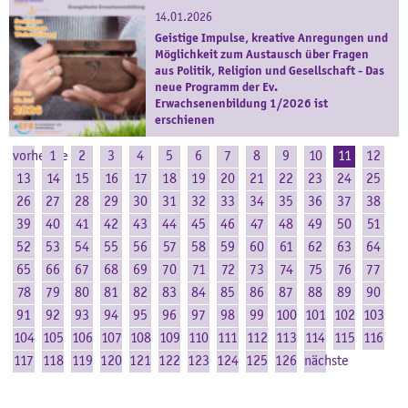
14.01.2026
Geistige Impulse, kreative Anregungen und
Möglichkeit zum Austausch über Fragen
aus Politik, Religion und Gesellschaft - Das
neue Programm der Ev.
Erwachsenenbildung 1/2026 ist
erschienen
vorherige
1
2
3
4
5
6
7
8
9
10
11
12
13
14
15
16
17
18
19
20
21
22
23
24
25
26
27
28
29
30
31
32
33
34
35
36
37
38
39
40
41
42
43
44
45
46
47
48
49
50
51
52
53
54
55
56
57
58
59
60
61
62
63
64
65
66
67
68
69
70
71
72
73
74
75
76
77
78
79
80
81
82
83
84
85
86
87
88
89
90
91
92
93
94
95
96
97
98
99
100
101
102
103
104
105
106
107
108
109
110
111
112
113
114
115
116
117
118
119
120
121
122
123
124
125
126
nächste