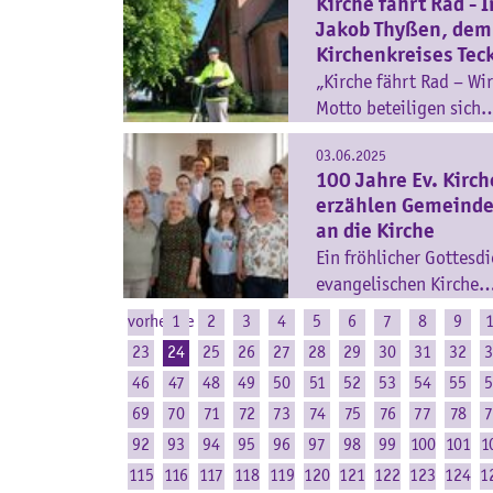
Kirche fährt Rad -
Jakob Thyßen, dem
Kirchenkreises Tec
„Kirche fährt Rad – Wi
Motto beteiligen sich
03.06.2025
100 Jahre Ev. Kirc
erzählen Gemeinde
an die Kirche
Ein fröhlicher Gottesd
evangelischen Kirche
vorherige
1
2
3
4
5
6
7
8
9
1
23
24
25
26
27
28
29
30
31
32
3
46
47
48
49
50
51
52
53
54
55
5
69
70
71
72
73
74
75
76
77
78
7
92
93
94
95
96
97
98
99
100
101
1
115
116
117
118
119
120
121
122
123
124
1