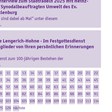
 Interview zum Stadtradeln 2025 mit Heinz-
 Synodalbeauftragten Umwelt des Ev.
klenburg
r sind dabei ab Mai“ unter diesem
…
he Lengerich-Hohne - Im Festgottesdienst
glieder von ihren persönlichen Erinnerungen
ienst zum 100-jährigen Bestehen der
…
0
11
12
13
14
15
16
17
18
19
20
21
22
3
34
35
36
37
38
39
40
41
42
43
44
45
6
57
58
59
60
61
62
63
64
65
66
67
68
9
80
81
82
83
84
85
86
87
88
89
90
91
02
103
104
105
106
107
108
109
110
111
112
113
114
25
126
nächste