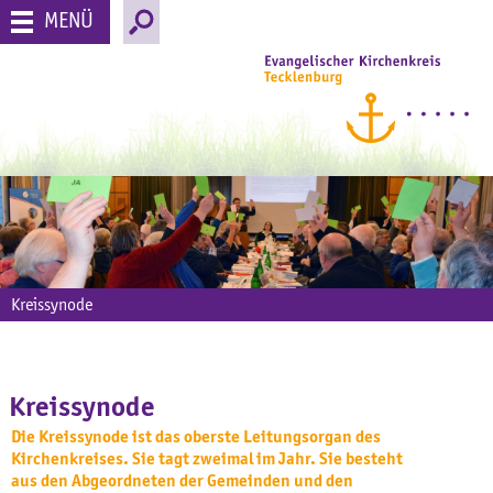
MENÜ
Kreissynode
Kreissynode
Die Kreissynode ist das oberste Leitungsorgan des
Kirchenkreises. Sie tagt zweimal im Jahr. Sie besteht
aus den Abgeordneten der Gemeinden und den