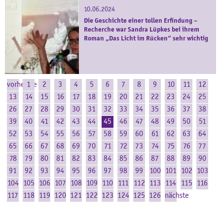
10.06.2024
Die Geschichte einer tollen Erfindung –
Recherche war Sandra Lüpkes bei ihrem
Roman „Das Licht im Rücken“ sehr wichtig
vorherige
1
2
3
4
5
6
7
8
9
10
11
12
13
14
15
16
17
18
19
20
21
22
23
24
25
26
27
28
29
30
31
32
33
34
35
36
37
38
39
40
41
42
43
44
45
46
47
48
49
50
51
52
53
54
55
56
57
58
59
60
61
62
63
64
65
66
67
68
69
70
71
72
73
74
75
76
77
78
79
80
81
82
83
84
85
86
87
88
89
90
91
92
93
94
95
96
97
98
99
100
101
102
103
104
105
106
107
108
109
110
111
112
113
114
115
116
117
118
119
120
121
122
123
124
125
126
nächste