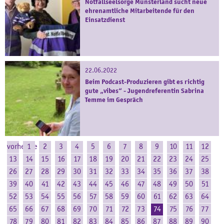
Notfallseelsorge Münsterland sucht neue
ehrenamtliche Mitarbeitende für den
Einsatzdienst
22.06.2022
Beim Podcast-Produzieren gibt es richtig
gute „vibes“ - Jugendreferentin Sabrina
Temme im Gespräch
vorherige
1
2
3
4
5
6
7
8
9
10
11
12
13
14
15
16
17
18
19
20
21
22
23
24
25
26
27
28
29
30
31
32
33
34
35
36
37
38
39
40
41
42
43
44
45
46
47
48
49
50
51
52
53
54
55
56
57
58
59
60
61
62
63
64
65
66
67
68
69
70
71
72
73
74
75
76
77
78
79
80
81
82
83
84
85
86
87
88
89
90