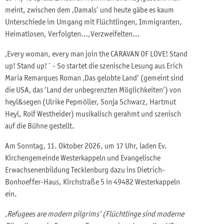
meint, zwischen dem ‚Damals‘ und heute gäbe es kaum
Unterschiede im Umgang mit Flüchtlingen, Immigranten,
Heimatlosen, Verfolgten…,Verzweifelten…
‚Every woman, every man join the CARAVAN OF LOVE! Stand
up! Stand up!´ - So startet die szenische Lesung aus Erich
Maria Remarques Roman ‚Das gelobte Land‘ (gemeint sind
die USA‚ das ‘Land der unbegrenzten Möglichkeiten‘) von
heyl&segen (Ulrike Pepmöller, Sonja Schwarz, Hartmut
Heyl, Rolf Westheider) musikalisch gerahmt und szenisch
auf die Bühne gestellt.
Am Sonntag, 11. Oktober 2026, um 17 Uhr, laden Ev.
Kirchengemeinde Westerkappeln und Evangelische
Erwachsenenbildung Tecklenburg dazu ins Dietrich-
Bonhoeffer-Haus, Kirchstraße 5 in 49482 Westerkappeln
ein.
‚Refugees are modern pilgrims‘ (Flüchtlinge sind moderne