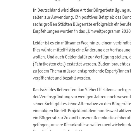
In Deutschland wird diese Art der Bürgerbeteiligung a
selten zur Anwendung. Ein positives Beispiel: das Bu
sechs großen Städten Bürgerräte erfolgreich einberufe
Empfehlungen wurden in das „Umweltprogramm 203
Leider ist es ein mühsamer Weg hin zu einem verbindl
Dies würde mittelfristig eine Änderung der Verfassung 
wollen. Und auch Gelder dafür zur Verfügung stellen
(Fahrtkosten etc.) erstattet werden. Zudem braucht e
zu jedem Thema müssen entsprechende Expert/innen ide
verpflichtet und bezahlt werden.
Das Fazit des Referenten Ilan Siebert fiel denn auch gem
der Vereinsgründung vor wenigen Jahren noch wesentli
seiner Sicht gibt es keine Alternative zu den Bürgerrä
einmaligen Modell-Projekt mit dem bundesweit aktiven
ein Bürgerrat zur Zukunft unserer Demokratie einberu
gelingen, unsere Demokratie so weiterzuentwickeln, da