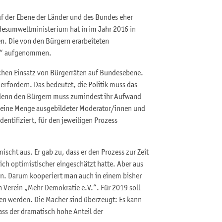
uf der Ebene der Länder und des Bundes eher
ndesumweltministerium hat in im Jahr 2016 in
n. Die von den Bürgern erarbeiteten
0“ aufgenommen.
ichen Einsatz von Bürgerräten auf Bundesebene.
erfordern. Das bedeutet, die Politik muss das
, denn den Bürgern muss zumindest ihr Aufwand
s eine Menge ausgebildeter Moderator/innen und
ntifiziert, für den jeweiligen Prozess
ischt aus. Er gab zu, dass er den Prozess zur Zeit
ch optimistischer eingeschätzt hatte. Aber aus
ten. Darum kooperiert man auch in einem bisher
 Verein „Mehr Demokratie e.V.“. Für 2019 soll
fen werden. Die Macher sind überzeugt: Es kann
ss der dramatisch hohe Anteil der