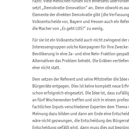
Fazit: Viele Menschen fühlen sich einerseits überforder
setzt „Demokratie-Innovation“ an. Denn obwohl es auc
Elemente der direkten Demokratie gibt (die Verfassun
Volksentscheide vor, Bayern und Hessen auch ein Refe
die Macher von „Es geht LOS!“ zu wenig.
Für sie ist ein Volksentscheid auch nicht zwingend der 
Interessengruppen solche Kampagnen für ihre Zwecke nu
Bevölkerung in eine Ja- und eine Nein-Fraktion gespal
Alternativen das Problem behebt. Die Gräben vertiefen
eher nicht statt.
Dem setzen der Referent und seine Mitstreiter die Ide
Bürgerräte entgegen. Dies ist keine komplett neue Erf
schon erfolgreich eingesetzt. Die Idee ist, dass zufäl
an fünf Wochenenden treffen und sich in einem profes
fachlichen Inputs verschiedener Experten dem Thema v
Meinung dazu bilden und dann am Ende eine Entscheid
wäre nicht gezwungen, die Entscheidung des Bürgerra
Entscheidung gefällt wird, dann muss dies gut begrün