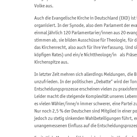
Volke aus.
Auch die Evangelische Kirche in Deutschland (EKD) ist 
organisiert. In der Synode, also dem Parlament der eva
einmal jährlich 120 Parlamentarier/innen aus 20 evang
stimmen ab, sie bilden Ausschüsse für Theologie, für d
das Kirchenrecht, also auch für ihre Verfassung. Und s
köpfigen Rates) und ein/e Nichttheologe/in als Präses 
Kirchenspitze aus.
In letzter Zeit mehren sich allerdings Meldungen, die 
unzufrieden. In der politischen „Debatte“ wird der Ton
Entscheidungsprozesse erscheinen vielen zu praxisfer
Leider macht die steigende Komplexität unseres Lebens
es vielen Wähler/inne/n immer schwerer, eine Partei zu 
Nur noch 2,5 % der Deutschen sind Mitglied in einer p
jedoch zu stetig sinkenden Wahlbeteiligungen führt, 
unangemessenen Einfluss auf die Entscheidungsprozes