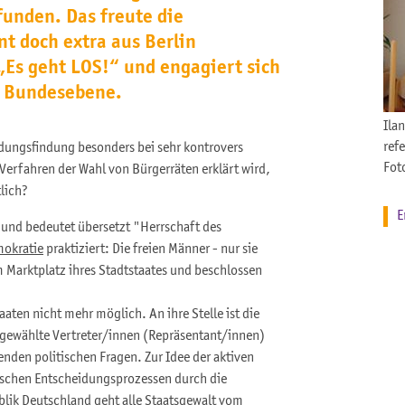
unden. Das freute die
nt doch extra aus Berlin
 „Es geht LOS!“ und engagiert sich
uf Bundesebene.
Ila
ref
idungsfindung besonders bei sehr kontrovers
Fot
Verfahren der Wahl von Bürgerräten erklärt wird,
lich?
E
und bedeutet übersetzt "Herrschaft des
mokratie
praktiziert: Die freien Männer - nur sie
m Marktplatz ihres Stadtstaates und beschlossen
aten nicht mehr möglich. An ihre Stelle ist die
t gewählte Vertreter/innen (Repräsentant/innen)
enden politischen Fragen. Zur Idee der aktiven
tischen Entscheidungsprozessen durch die
ik Deutschland geht alle Staatsgewalt vom