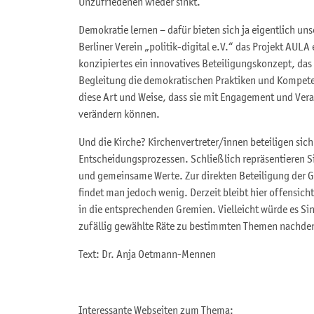
Unzufriedenen wieder sinkt.
Demokratie lernen – dafür bieten sich ja eigentlich uns
Berliner Verein „politik-digital e.V.“ das Projekt AULA
konzipiertes ein innovatives Beteiligungskonzept, das 
Begleitung die demokratischen Praktiken und Kompeten
diese Art und Weise, dass sie mit Engagement und Ve
verändern können.
Und die Kirche? Kirchenvertreter/innen beteiligen sich
Entscheidungsprozessen. Schließlich repräsentieren S
und gemeinsame Werte. Zur direkten Beteiligung der 
findet man jedoch wenig. Derzeit bleibt hier offensic
in die entsprechenden Gremien. Vielleicht würde es Si
zufällig gewählte Räte zu bestimmten Themen nachde
Text: Dr. Anja Oetmann-Mennen
Interessante Webseiten zum Thema: