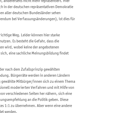
t, andererseits nicht mehr repräsentiert. Hier
h in der deutschen repräsentativen Demokratie
gen aller deutschen Bundesländer sehen
rendum bei Verfassungsänderungen), ist dies für
richtige Weg. Leider können hier starke
tzen. Es besteht die Gefahr, dass die
ten wird, wobei keine der angebotenen
 sich, eine sachliche Meinungsbildung findet
e der nach dem Zufallsprinzip gewählten
indung. Bürgerräte werden in anderen Ländern
lig gewählte Mitbürger/innen sich zu einem Thema
sionell moderierten Verfahren und mit Hilfe von
on verschiedenen Seiten her nähern, sich eine
ungsempfehlung an die Politik geben. Diese
tes 1:1 zu übernehmen. Aber wenn eine andere
det werden.