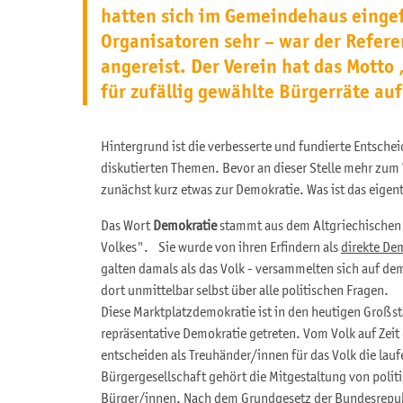
hatten sich im Gemeindehaus eingef
Organisatoren sehr – war der Refere
angereist. Der Verein hat das Motto
für zufällig gewählte Bürgerräte a
Hintergrund ist die verbesserte und fundierte Entsche
diskutierten Themen. Bevor an dieser Stelle mehr zum 
zunächst kurz etwas zur Demokratie. Was ist das eigent
Das Wort
Demokratie
stammt aus dem Altgriechischen 
Volkes". Sie wurde von ihren Erfindern als
direkte De
galten damals als das Volk - versammelten sich auf de
dort unmittelbar selbst über alle politischen Fragen.
Diese Marktplatzdemokratie ist in den heutigen Großsta
repräsentative Demokratie getreten. Vom Volk auf Zei
entscheiden als Treuhänder/innen für das Volk die lauf
Bürgergesellschaft gehört die Mitgestaltung von poli
Bürger/innen. Nach dem Grundgesetz der Bundesrepubl