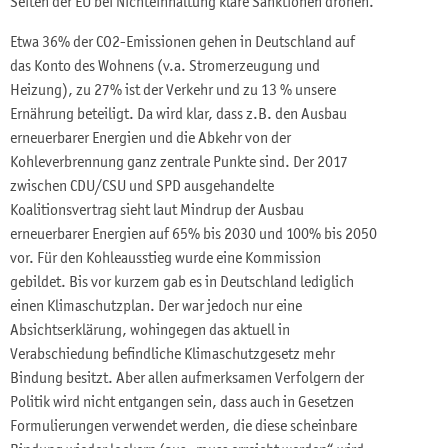
Seiten der EU bei Nichteinhaltung klare Sanktionen drohen.
Etwa 36% der CO2-Emissionen gehen in Deutschland auf
das Konto des Wohnens (v.a. Stromerzeugung und
Heizung), zu 27% ist der Verkehr und zu 13 % unsere
Ernährung beteiligt. Da wird klar, dass z.B. den Ausbau
erneuerbarer Energien und die Abkehr von der
Kohleverbrennung ganz zentrale Punkte sind. Der 2017
zwischen CDU/CSU und SPD ausgehandelte
Koalitionsvertrag sieht laut Mindrup der Ausbau
erneuerbarer Energien auf 65% bis 2030 und 100% bis 2050
vor. Für den Kohleausstieg wurde eine Kommission
gebildet. Bis vor kurzem gab es in Deutschland lediglich
einen Klimaschutzplan. Der war jedoch nur eine
Absichtserklärung, wohingegen das aktuell in
Verabschiedung befindliche Klimaschutzgesetz mehr
Bindung besitzt. Aber allen aufmerksamen Verfolgern der
Politik wird nicht entgangen sein, dass auch in Gesetzen
Formulierungen verwendet werden, die diese scheinbare