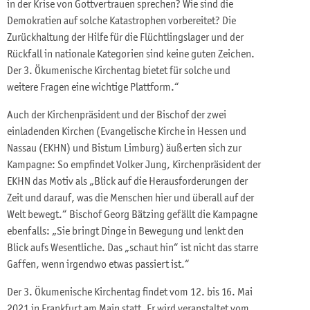
in der Krise von Gottvertrauen sprechen? Wie sind die
Demokratien auf solche Katastrophen vorbereitet? Die
Zurückhaltung der Hilfe für die Flüchtlingslager und der
Rückfall in nationale Kategorien sind keine guten Zeichen.
Der 3. Ökumenische Kirchentag bietet für solche und
weitere Fragen eine wichtige Plattform.“
Auch der Kirchenpräsident und der Bischof der zwei
einladenden Kirchen (Evangelische Kirche in Hessen und
Nassau (EKHN) und Bistum Limburg) äußerten sich zur
Kampagne: So empfindet Volker Jung, Kirchenpräsident der
EKHN das Motiv als „Blick auf die Herausforderungen der
Zeit und darauf, was die Menschen hier und überall auf der
Welt bewegt.“ Bischof Georg Bätzing gefällt die Kampagne
ebenfalls: „Sie bringt Dinge in Bewegung und lenkt den
Blick aufs Wesentliche. Das „schaut hin“ ist nicht das starre
Gaffen, wenn irgendwo etwas passiert ist.“
Der 3. Ökumenische Kirchentag findet vom 12. bis 16. Mai
2021 in Frankfurt am Main statt. Er wird veranstaltet vom