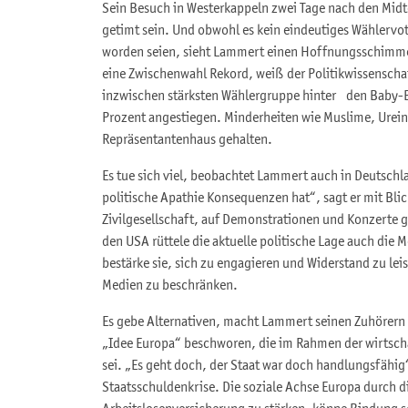
Sein Besuch in Westerkappeln zwei Tage nach den Midt
getimt sein. Und obwohl es kein eindeutiges Wählervo
worden seien, sieht Lammert einen Hoffnungsschimmer.
eine Zwischenwahl Rekord, weiß der Politikwissenschaf
inzwischen stärksten Wählergruppe hinter den Baby-B
Prozent angestiegen. Minderheiten wie Muslime, Urei
Repräsentantenhaus gehalten.
Es tue sich viel, beobachtet Lammert auch in Deutsch
politische Apathie Konsequenzen hat“, sagt er mit Blic
Zivilgesellschaft, auf Demonstrationen und Konzerte 
den USA rüttele die aktuelle politische Lage auch die
bestärke sie, sich zu engagieren und Widerstand zu leis
Medien zu beschränken.
Es gebe Alternativen, macht Lammert seinen Zuhörern 
„Idee Europa“ beschworen, die im Rahmen der wirtscha
sei. „Es geht doch, der Staat war doch handlungsfähig“
Staatsschuldenkrise. Die soziale Achse Europa durch d