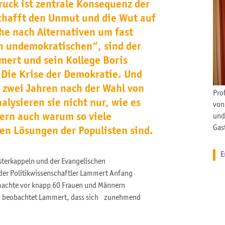
ruck ist zentrale Konsequenz der
 schafft den Unmut und die Wut auf
che nach Alternativen um fast
ch undemokratischen“, sind der
mmert und sein Kollege Boris
Die Krise der Demokratie. Und
r zwei Jahren nach der Wahl von
Pro
lysieren sie nicht nur, wie es
von
dern auch warum so viele
und
Gas
hen Lösungen der Populisten sind.
E
terkappeln und der Evangelischen
der Politikwissenschaftler Lammert Anfang
machte vor knapp 60 Frauen und Männern
. So beobachtet Lammert, dass sich zunehmend