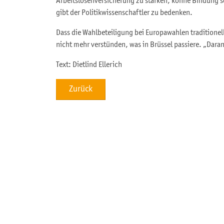
Arbeitslosenversicherung zu stärken, könne Bindung sc
gibt der Politikwissenschaftler zu bedenken.
Dass die Wahlbeteiligung bei Europawahlen traditionell
nicht mehr verstünden, was in Brüssel passiere. „Dara
Text: Dietlind Ellerich
Zurück