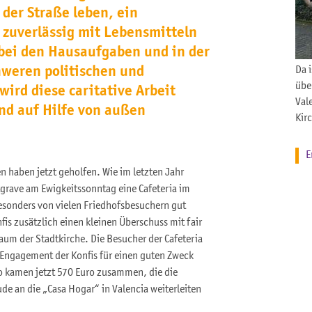
 der Straße leben, ein
 zuverlässig mit Lebensmitteln
bei den Hausaufgaben und in der
hweren politischen und
Da 
übe
wird diese caritative Arbeit
Val
nd auf Hilfe von außen
Kir
E
haben jetzt geholfen. Wie im letzten Jahr
tgrave am Ewigkeitssonntag eine Cafeteria im
sonders von vielen Friedhofsbesuchern gut
s zusätzlich einen kleinen Überschuss mit fair
um der Stadtkirche. Die Besucher der Cafeteria
 Engagement der Konfis für einen guten Zweck
o kamen jetzt 570 Euro zusammen, die die
de an die „Casa Hogar“ in Valencia weiterleiten