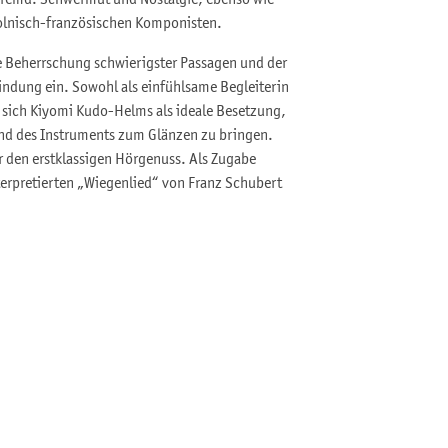
 fremd. Schwermut und Nostalgie, ebenso wie
olnisch-französischen Komponisten.
he Beherrschung schwierigster Passagen und der
ndung ein. Sowohl als einfühlsame Begleiterin
s sich Kiyomi Kudo-Helms als ideale Besetzung,
nd des Instruments zum Glänzen zu bringen.
r den erstklassigen Hörgenuss. Als Zugabe
erpretierten „Wiegenlied“ von Franz Schubert