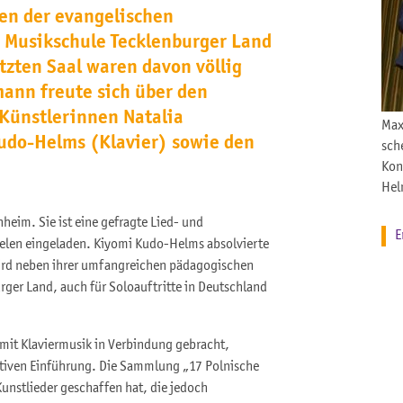
hen der evangelischen
 Musikschule Tecklenburger Land
tzten Saal waren davon völlig
mann freute sich über den
 Künstlerinnen Natalia
Max
do-Helms (Klavier) sowie den
sch
Kon
Helm
eim. Sie ist eine gefragte Lied- und
E
ielen eingeladen. Kiyomi Kudo-Helms absolvierte
wird neben ihrer umfangreichen pädagogischen
rger Land, auch für Soloauftritte in Deutschland
mit Klaviermusik in Verbindung gebracht,
ativen Einführung. Die Sammlung „17 Polnische
unstlieder geschaffen hat, die jedoch