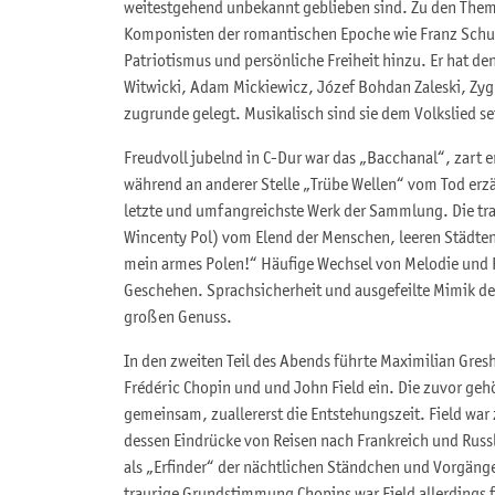
weitestgehend unbekannt geblieben sind. Zu den Them
Komponisten der romantischen Epoche wie Franz Sch
Patriotismus und persönliche Freiheit hinzu. Er hat d
Witwicki, Adam Mickiewicz, Józef Bohdan Zaleski, Zyg
zugrunde gelegt. Musikalisch sind sie dem Volkslied s
Freudvoll jubelnd in C-Dur war das „Bacchanal“, zart 
während an anderer Stelle „Trübe Wellen“ vom Tod erzä
letzte und umfangreichste Werk der Sammlung. Die trau
Wincenty Pol) vom Elend der Menschen, leeren Städten
mein armes Polen!“ Häufige Wechsel von Melodie und 
Geschehen. Sprachsicherheit und ausgefeilte Mimik d
großen Genuss.
In den zweiten Teil des Abends führte Maximilian Gre
Frédéric Chopin und und John Field ein. Die zuvor geh
gemeinsam, zuallererst die Entstehungszeit. Field wa
dessen Eindrücke von Reisen nach Frankreich und Russla
als „Erfinder“ der nächtlichen Ständchen und Vorgäng