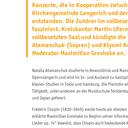
Konzerte, die in Kooperation zwisc
Kirchengemeinde Lengerich und der
entstanden. Die Zuhörer im vollbese
fasziniert. Kreiskantor Martin Ufer
vollbesetzten Saal und kündigte die
Atamanchuk (Sopran) und Kiyomi Ku
Moderator Maximilian Greshake an.
Natalia Atamanchuk studierte in Nowosibirsk und Mannh
Opernsängerin und wird im In- und Ausland zu Gastsp
Klavier-Studien in Tokio und Hamburg. Die Pianistin 
Tätigkeit, unter anderem an der Musikschule Tecklenbu
und Japan gefeiert.
Frédéric Chopin (1810-1849) werde heute am ehesten 
erklärte Maximilian Greshake zu Beginn seiner inform
Lieder op. 74“ beweist, dass Chopin auch bedeutende K