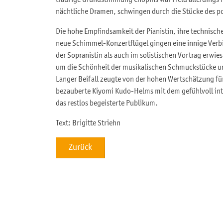
traurige Grundstimmung Chopins war Field allerdings
nächtliche Dramen, schwingen durch die Stücke des p
Die hohe Empfindsamkeit der Pianistin, ihre technisc
neue Schimmel-Konzertflügel gingen eine innige Verbi
der Sopranistin als auch im solistischen Vortrag erwie
um die Schönheit der musikalischen Schmuckstücke u
Langer Beifall zeugte von der hohen Wertschätzung fü
bezauberte Kiyomi Kudo-Helms mit dem gefühlvoll int
das restlos begeisterte Publikum.
Text: Brigitte Striehn
Zurück