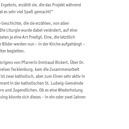
Ergebnis, erzählt sie, die das Projekt während
at es sehr viel Spaß gemacht!“
eschichte, die sie erzählen, von allen
Die Liturgie wurde dabei verändert, auf eine
eien ja eine Art Predigt. Eine, die letztlich
e Bilder werden nun – in der Kirche aufgehängt –
ter begleiten.
rigens von Pfarrerin Irmtraud Rickert. Über Dr.
reises Tecklenburg, kam die Zusammenarbeit
ist zwar katholisch, aber zum Einen sehr aktiv in
ment in der katholischen St. Ludwig-Gemeinde
dern und Jugendlichen. Ob es eine Wiederholung
sing könnte sich dieses – in ein oder zwei Jahren