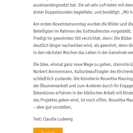
auseinandergesetzt hat. Sie sei sehr zufrieden mit dem 
dreier Doppelstunden begleitete, und bestätigt: „Mir h
Am ersten Novembersonntag wurden die Bilder und die G
Beteiligten im Rahmen des Gottesdienstes vorgestellt. 
Predigt im gewohnten Stil verzichtet, denn: Die Bilder s
deutlich länger nachwirken wird, als gewohnt, denn di
in den nächsten Wochen das Leben in der Gemeinde wei
Die Idee, einmal ganz neue Wege zu gehen, stammte üb
Norbert Ammermann, Kulturbeauftragter des Kirchenk
schließlich zustande. Die Künstlerin Roswitha Massing 
der Ökumenearbeit und zum Anderen durch ihr Engage
Ibbenbüren erfahren in der biblischen Arbeit mit Kin
des Projektes geben wird, ist noch offen. Roswitha Mas
– aber gut vorstellen.
Text: Claudia Ludewig