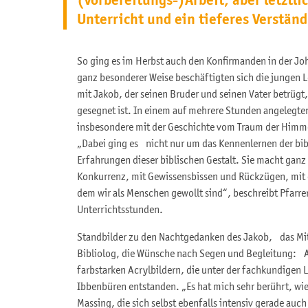
(Vorbereitungs-)Arbeit, aber letztl
Unterricht und ein tieferes Verständ
So ging es im Herbst auch den Konfirmanden in der 
ganz besonderer Weise beschäftigten sich die jungen L
mit Jakob, der seinen Bruder und seinen Vater betrügt,
gesegnet ist. In einem auf mehrere Stunden angelegte
insbesondere mit der Geschichte vom Traum der Himme
„Dabei ging es nicht nur um das Kennenlernen der bi
Erfahrungen dieser biblischen Gestalt. Sie macht gan
Konkurrenz, mit Gewissensbissen und Rückzügen, mit
dem wir als Menschen gewollt sind“, beschreibt Pfarrer
Unterrichtsstunden.
Standbilder zu den Nachtgedanken des Jakob, das Mi
Bibliolog, die Wünsche nach Segen und Begleitung: Al
farbstarken Acrylbildern, die unter der fachkundigen 
Ibbenbüren entstanden. „Es hat mich sehr berührt, wie
Massing, die sich selbst ebenfalls intensiv gerade au