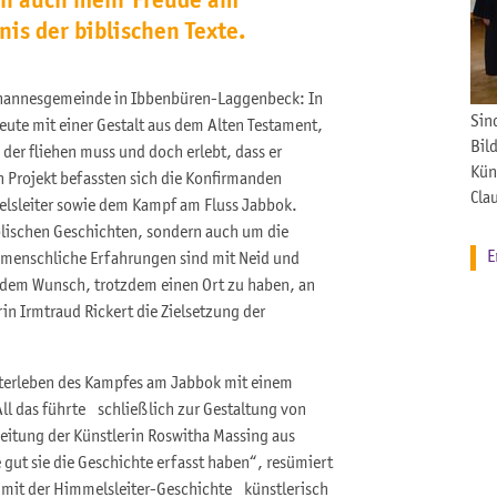
ich auch mehr Freude am
nis der biblischen Texte.
Johannesgemeinde in Ibbenbüren-Laggenbeck: In
Sin
eute mit einer Gestalt aus dem Alten Testament,
Bil
 der fliehen muss und doch erlebt, dass er
Kün
n Projekt befassten sich die Konfirmanden
Cla
lsleiter sowie dem Kampf am Fluss Jabbok.
blischen Geschichten, sondern auch um die
E
z menschliche Erfahrungen sind mit Neid und
 dem Wunsch, trotzdem einen Ort zu haben, an
in Irmtraud Rickert die Zielsetzung der
terleben des Kampfes am Jabbok mit einem
l das führte schließlich zur Gestaltung von
Leitung der Künstlerin Roswitha Massing aus
 gut sie die Geschichte erfasst haben“, resümiert
ch mit der Himmelsleiter-Geschichte künstlerisch