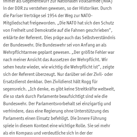
immer als Gegenentwurf zur Nationalen Volksarmee (NVA)
in der DDR zu verstehen gewesen, so der Historiker. Durch
die Pariser Verträge sei 1954 der Weg zur NATO-
Mitgliedschat freigeworden. „Die NATO hat sich den Schutz
von Freiheit und Demokratie auf die Fahnen geschrieben“,
erklärte der Referent. Dies präge auch das Selbstverständnis
der Bundeswehr. Die Bundeswehr sei von Anfang an als
Wehrpflichtarmee geplant gewesen. „Der größte Fehler war
nach meiner Ansicht das Aussetzen der Wehrpflicht. Wir
sehen heute wieder, wie wichtig die Wehrpflicht ist“, zeigte
sich der Referent überzeugt. Nur darüber sei der Zivil- oder
Ersatzdienst denkbar. Den Zivildienst hält Rogg für
segensreich. „Ich denke, es gibt keine Streitkräfte weltweit,
die so stark durch Parlamente beaufsichtigt sind wie die
Bundeswehr. Der Parlamentsvorbehalt sei einzigartig und
verhindere, dass eine Regierung ohne Unterstützung des
Parlaments einen Einsatz befehligt. Die Innere Führung
spiele in diesem Kontext eine wichtige Rolle. Sie sei mehr
als ein Kompass und verdeutliche sich in der der