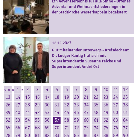
Ein Adventserlebnis für alle Sinne - Offenes
Advents- und Weihnachtsliedersingen in
der Stadtkirche Westerkappeln begeistert
12.12.2023
Gut miteinander unterwegs - Kreisdechant
Dr. Ludger Kaulig traf sich mit
Superintendentin Susanne Falcke und
Superintendent André Ost
vorherige
1
2
3
4
5
6
7
8
9
10
11
12
13
14
15
16
17
18
19
20
21
22
23
24
25
26
27
28
29
30
31
32
33
34
35
36
37
38
39
40
41
42
43
44
45
46
47
48
49
50
51
52
53
54
55
56
57
58
59
60
61
62
63
64
65
66
67
68
69
70
71
72
73
74
75
76
77
78
79
80
81
82
83
84
85
86
87
88
89
90