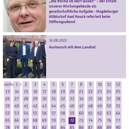
„Die Kirche im Dorf lassen“ – Der Erhalt
unserer Kirchengebäude als
gesellschaftliche Aufgabe - Magdeburger
Altbischof Axel Noack referiert beim
Stiftungsabend
16.08.2022
Austausch mit dem Landrat
vorherige
1
2
3
4
5
6
7
8
9
10
11
12
13
14
15
16
17
18
19
20
21
22
23
24
25
26
27
28
29
30
31
32
33
34
35
36
37
38
39
40
41
42
43
44
45
46
47
48
49
50
51
52
53
54
55
56
57
58
59
60
61
62
63
64
65
66
67
68
69
70
71
72
73
74
75
76
77
78
79
80
81
82
83
84
85
86
87
88
89
90