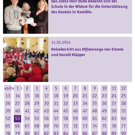
Das Zebra Herr Dube bedankt sich bei
Schule in der Widum für die Unterstützung
des Hostels in Namibia
12.02.2024
Reisebericht aus Otjiwarongo von Emmie
und Harald Klöpper
vorherige
1
2
3
4
5
6
7
8
9
10
11
12
13
14
15
16
17
18
19
20
21
22
23
24
25
26
27
28
29
30
31
32
33
34
35
36
37
38
39
40
41
42
43
44
45
46
47
48
49
50
51
52
53
54
55
56
57
58
59
60
61
62
63
64
65
66
67
68
69
70
71
72
73
74
75
76
77
78
79
80
81
82
83
84
85
86
87
88
89
90