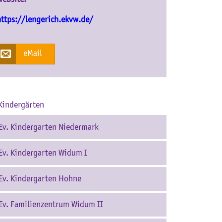
https://lengerich.ekvw.de/
eMail
Kindergärten
Ev. Kindergarten Niedermark
Ev. Kindergarten Widum I
Ev. Kindergarten Hohne
Ev. Familienzentrum Widum II