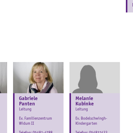
Gabriele
Melanie
Panten
Kubinke
Leitung
Leitung
Ev. Familienzentrum
Ev. Bodelschwingh-
Widum II
Kindergarten
Telefon:
05481-4788
Telefon:
054821433