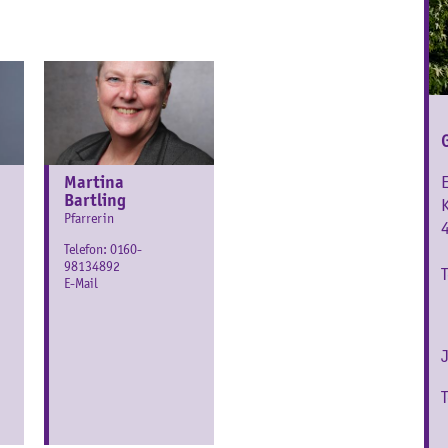
Martina
Bartling
Pfarrerin
Telefon:
0160-
98134892
E-Mail