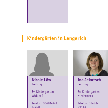
Kindergärten in Lengerich
Nicole Löw
Ina Jekutsch
Leitung
Leitung
Ev. Kindergarten
Ev. Kindergarten
Widum I
Niedermark
Telefon:
054814741
Telefon:
05481-
E-Mail
83124